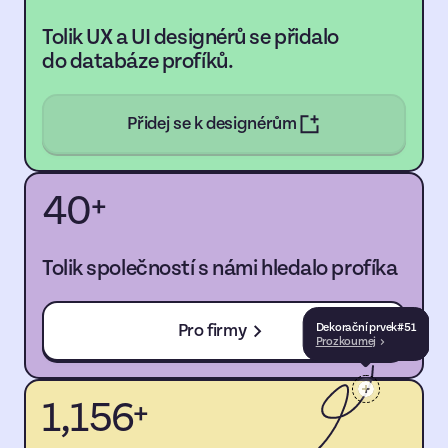
Tolik UX a UI designérů se přidalo
do databáze profíků.
Přidej se k designérům
40
+
Tolik společností s námi hledalo profíka
Pro firmy
Dekorační prvek
#
51
Prozkoumej
1,156
+