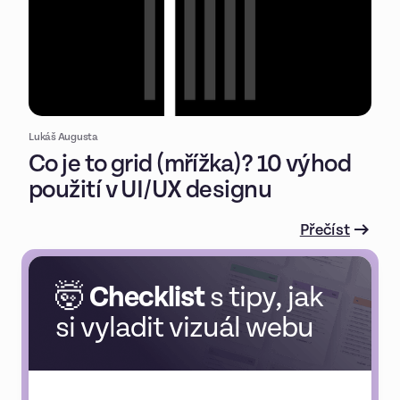
Lukáš Augusta
Co je to grid (mřížka)? 10 výhod
použití v UI/UX designu
Přečíst
🤯
Checklist
s tipy, jak
si vyladit vizuál webu