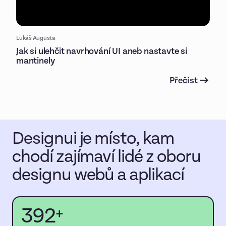
Lukáš Augusta
Jak si ulehčit navrhování UI aneb nastavte si
mantinely
Přečíst
Designui je místo, kam
chodí zajímaví lidé z oboru
designu webů a aplikací
392
+