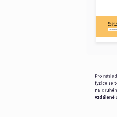
Pro násled
fyzice se 
na druhém
vzdálené a