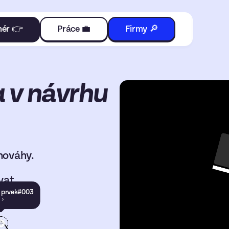
nér 👉
Práce 💼
Firmy 🔎
a v návrhu
nováhy.
vat.
 prvek
#
003