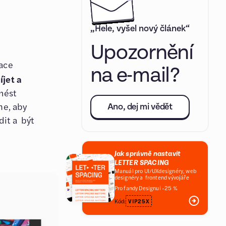
„Hele, vyšel nový článek“
Upozornění
ace
na e-mail?
jet a
nést
me, aby
Ano, dej mi vědět
dit a být
Jak správně nastavit
LETTER SPACING
Manuál pro UI/UXdesignéry, web
designéry a frontend vývojáře
Pro fandy Designui -25 %
Kód:
VIP25X