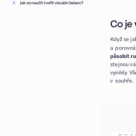
Jak se naučit tvořit vizuální balanc?
Co je
Když se ja
a porovná
působit r
stejnou vá
vynikly. V
v souhře.