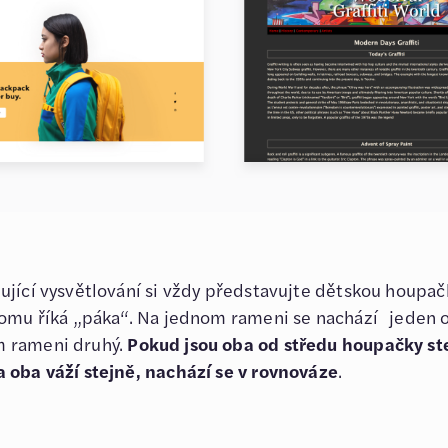
ující vysvětlování si vždy představujte dětskou houpač
tomu říká „páka“. Na jednom rameni se nachází jeden o
 rameni druhý.
Pokud jsou oba od středu houpačky st
 oba váží stejně, nachází se v rovnováze
.