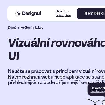
UX a UI →
Jsem desig
Lekce
/
Blog
Domů
Ke čtení
Lekce
Vizuální rovnováh
UI
Naučte se pracovat s principem vizuální rov
Návrh rozhraní webu nebo aplikace se stane
přehlednějším a bude příjemnější se na něj dí
Dekorační
Prozkoumej