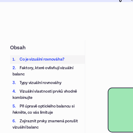
Obsah
Co je vizuální rovnováha?
Faktory, které ovlivňují vizuální
balanc
Typy vizuální rovnováhy
Vizuální vlastnosti prvků vhodně
kombinujte
Při úpravě optického balancu si
řekněte, co vás limituje
Zvýraznit prvky znamená porušit
vizuální balanc