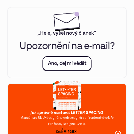
„Hele, vyšel nový článek“
Upozornění na e-mail?
Ano, dej mi vědět
Jak správně nastavit LETTER SPACING
Manuál pro UI/UXdesignéry, web designéry a frontend vývojáře
Pro fandy Designui -25 %
Kód:
VIP25X