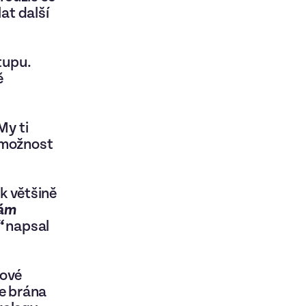
at další
tupu.
ě
My ti
 možnost
 k většině
mám
“
napsal
nové
ře brána