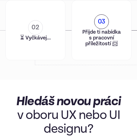
03
02
Přijde ti nabídka
⏳ Vyčkávej…
s pracovní
příležitostí 📨
Hledáš novou práci
v oboru UX nebo UI
designu?