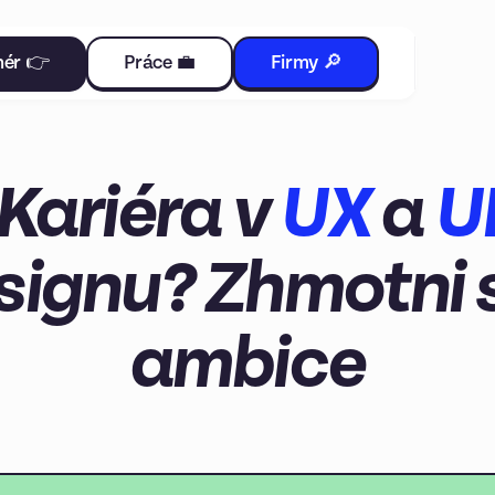
nér 👉
Práce 💼
Firmy 🔎
Kariéra v
UX
a
U
signu? Zhmotni 
ambice