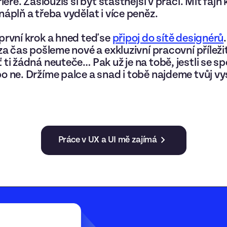
riéře. Zasloužíš si být šťastnější v práci. Mít fajn 
náplň a třeba vydělat i více peněz.
 první krok a hned teď se
připoj do sítě designérů
za čas pošleme nové a exkluzivní pracovní příleži
 ti žádná neuteče… Pak už je na tobě, jestli se s
o ne. Držíme palce a snad i tobě najdeme tvůj v
Práce v UX a UI mě zajímá