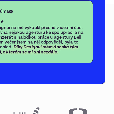
Tůma
ignui na mě vykoukl přesně v ideální čas.
vna nějakou agenturu ke spolupráci a na
 inzerát s nabídkou práce u agentury Bell
en večer jsem na něj odpověděl, byla to
pohled.
Díky Designui mám dneska tým
“
, o kterém se mi ani nezdálo.