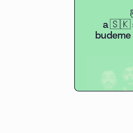
a 🇸🇰
budeme 