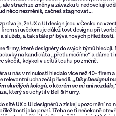
 ale strach ze změny a závazku ti nedovolují uděl
kud něco nezměníš, začneš stagnovat…
zpráva je, že UX a UI design jsou v Česku na vzes
e firem si uvědomuje důležitost designu při tvorb
a služeb, a tak stále přibývá nových příležitostí.
e firmy, které designéry do svých týmů hledají. 
žadavky na kandidáta „přetlumočíme“ a dáme ti
e skočit, kdykoliv ucítíš touhu po změně.
ra u nás v minulosti hledalo více než 40+ firem a
me relevantní uchazeči přivedli.
„Díky Designui 
m skvělých kolegů, o kterém se mi ani nezdálo,
a, který se uchytil v Bell & Hurry.
 do sítě UX a UI designérů a získej upozornění na 
příležitosti jako první. Třeba se ti nečekaně otev