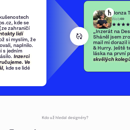
Honza 
 zkušenostech
Web
bs.cz, kde se
(ze zahraničí
„Inzerát na Des
takty lidí
Sháněl jsem zro
což si myslím, že
mail mi dorazil
vali, naplnilo.
& Hurry. Ještě t
i s jedním
láska na první 
ásilo.
Inzerci
skvělých kolegů
ručujeme. Ve
, kde se lidé
ál
Kdo už hledal designéry?