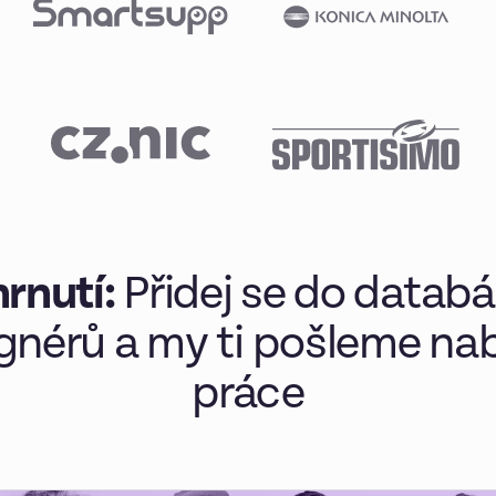
rnutí:
Přidej se do datab
gnérů a my ti pošleme na
práce