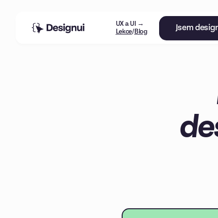
UX a UI →
Jsem desig
Lekce
/
Blog
de