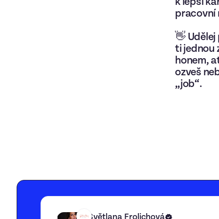
k lepší ka
pracovní 
👋 Udělej
ti jednou 
honem, ať
ozveš neb
„job“.
Světlana Frolichová