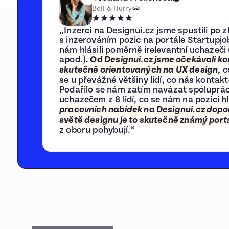
Bell & Hurry
„Inzerci na Designui.cz jsme spustili po
s inzerováním pozic na portále Startupjo
nám hlásili poměrně irelevantní uchazeči 
apod.).
Od Designui.cz jsme očekávali kon
, 
skutečně orientovaných na UX design
se u převážné většiny lidí, co nás kontakto
Podařilo se nám zatím navázat spoluprác
uchazečem z 8 lidí, co se nám na pozici hl
pracovních nabídek na Designui.cz dopo
světě designu je to skutečně známý port
z oboru pohybují.“