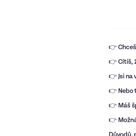
👉 Chceš 
👉 Cítíš,
👉 Jsi na
👉 Nebo t
👉 Máš šp
👉 Možná 
Důvodů, p