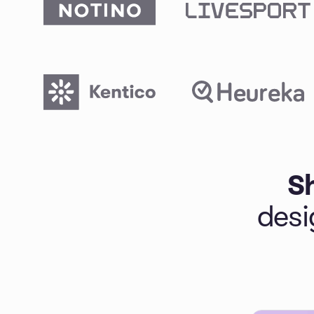
Sh
desi