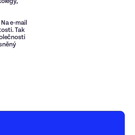
kolegy,
. Na e‑mail
tosti. Tak
polečnosti
ysněný