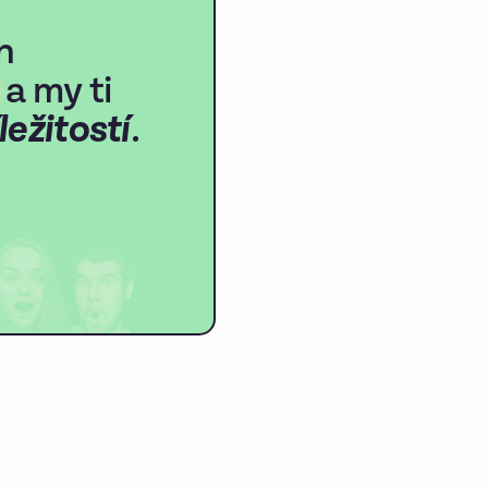
h
a my ti
ležitostí
.