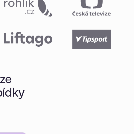
áze
bídky