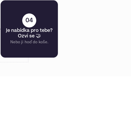
04
Je nabídka pro tebe?
Ozvi se 🤝
Nebo ji hoď do koše.