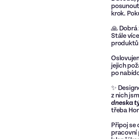
posunout,
krok. Po
🙏 Dobrá 
Stále víc
produktů 
Oslovujem
jejich po
po nabídc
✨ Designé
z nich js
dneska tý
třeba Honz
Připoj se
pracovní 