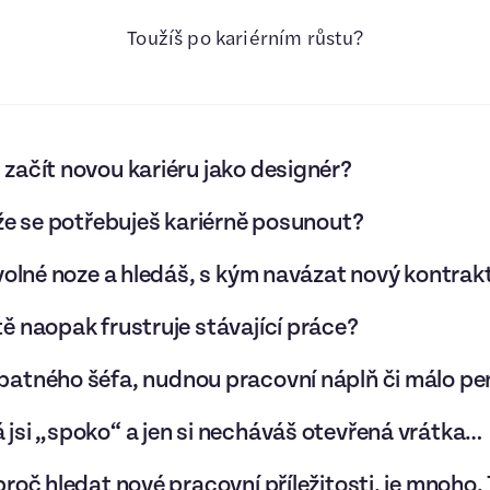
Toužíš po kariérním růstu?
začít novou kariéru jako designér?
 že se potřebuješ kariérně posunout?
 volné noze a hledáš, s kým navázat nový kontrak
ě naopak frustruje stávající práce?
atného šéfa, nudnou pracovní náplň či málo pe
jsi „spoko“ a jen si necháváš otevřená vrátka…
roč hledat nové pracovní příležitosti, je mnoho. 