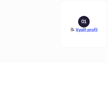
01
📝
Vyplň profil