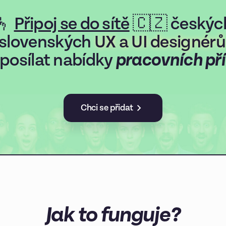
🫰
Připoj se do sítě
🇨🇿 českýc
 slovenských
UX a UI designérů
posílat nabídky
pracovních pří
Chci se přidat
Jak to funguje?