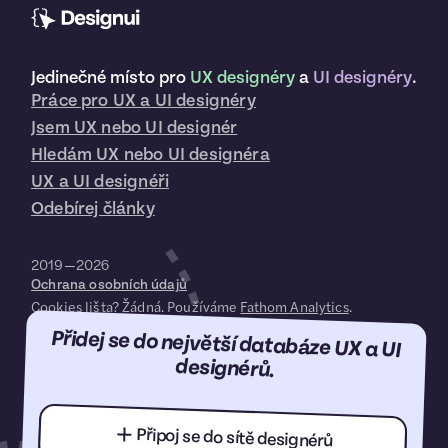
Jedinečné místo pro
UX designéry
a
UI designéry
.
Práce pro UX a UI designéry
Jsem UX nebo UI designér
Hledám UX nebo UI designéra
UX a UI designéři
Odebírej články
2019—2026
Ochrana osobních údajů
Cookies lišta? Žádná. Používáme
Fathom Analytics
.
Přidej se do největší databáze UX a UI
designérů.
Připoj se do sítě designérů