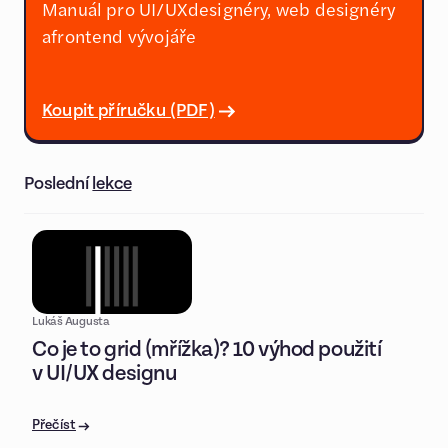
Manuál pro UI/UXdesignéry, web designéry
afrontend vývojáře
Koupit příručku (PDF)
Poslední
lekce
Lukáš Augusta
Co je to grid (mřížka)? 10 výhod použití
v UI/UX designu
Přečíst