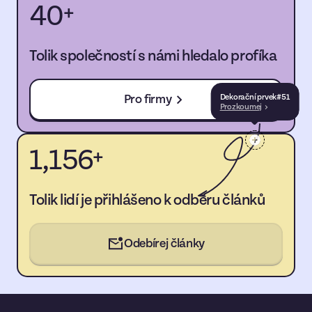
40
+
Tolik společností s námi hledalo profíka
Pro firmy
Dekorační prvek
#
51
Prozkoumej
1,156
+
Tolik lidí je přihlášeno k odběru článků
Odebírej články