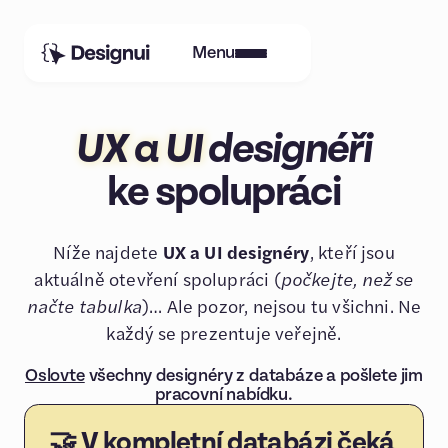
Menu
UX a UI
designéři
ke spolupráci
Níže najdete
UX a UI designéry
, kteří jsou
aktuálně otevření spolupráci
(
počkejte, než se
načte tabulka
)
… Ale pozor, nejsou tu všichni. Ne
každý se prezentuje veřejně.
Oslovte
všechny designéry z databáze a pošlete jim
pracovní nabídku.
🤝 V kompletní databázi čeká