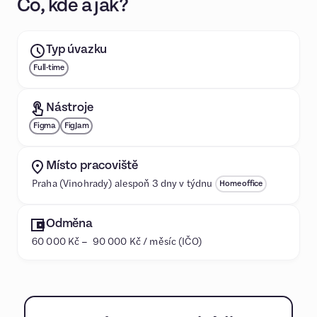
Co, kde a jak?
Typ úvazku
Full-time
Nástroje
Figma
FigJam
Místo pracoviště
Praha (Vinohrady) alespoň 3 dny v týdnu
Home office
Odměna
60 000 Kč – 90 000 Kč / měsíc (IČO)