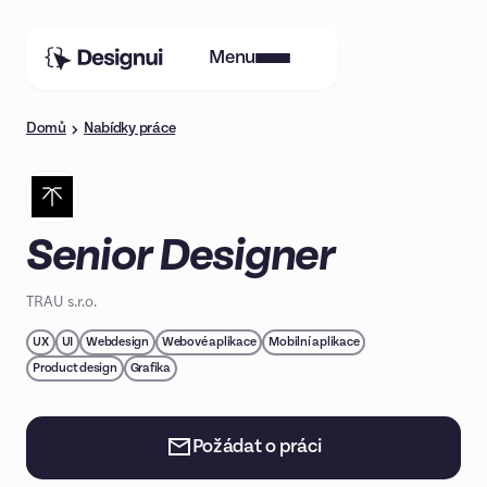
Menu
Domů
Nabídky práce
Senior Designer
TRAU s.r.o.
UX
UI
Webdesign
Webové aplikace
Mobilní aplikace
Product design
Grafika
Požádat o práci