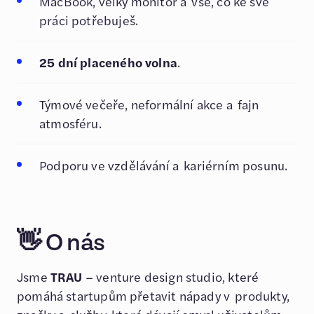
MacBook, velký monitor a vše, co ke své
práci potřebuješ.
25 dní placeného volna
.
Týmové večeře, neformální akce a fajn
atmosféru.
Podporu ve vzdělávání a kariérním posunu.
👋
O nás
Jsme
TRAU
– venture design studio, které
pomáhá startupům přetavit nápady v produkty,