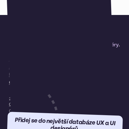
Jedinečné místo pro
UX designéry
a
UI designéry
.
Práce pro UX a UI designéry
Jsem UX nebo UI designér
Hledám UX nebo UI designéra
UX a UI designéři
Odebírej články
2019—2026
Ochrana osobních údajů
Cookies lišta? Žádná. Používáme
Fathom Analytics
.
Přidej se do největší databáze UX a UI
designérů.