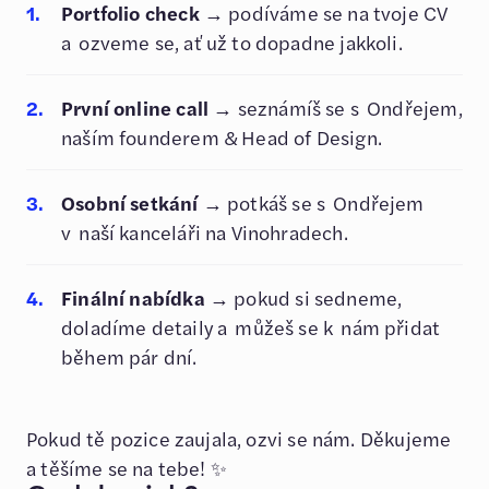
Portfolio check
→ podíváme se na tvoje CV
a ozveme se, ať už to dopadne jakkoli.
První online call
→ seznámíš se s Ondřejem,
naším founderem & Head of Design.
Osobní setkání
→ potkáš se s Ondřejem
v naší kanceláři na Vinohradech.
Finální nabídka
→ pokud si sedneme,
doladíme detaily a můžeš se k nám přidat
během pár dní.
Pokud tě pozice zaujala, ozvi se nám. Děkujeme
a těšíme se na tebe! ✨