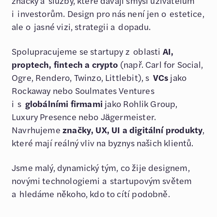
značky a služby, které dávají smysl uživatelům
i investorům. Design pro nás není jen o estetice,
ale o jasné vizi, strategii a dopadu.
Spolupracujeme se startupy z oblasti
AI,
proptech, fintech a crypto
(např. Carl for Social,
Ogre, Rendero, Twinzo, Littlebit), s
VCs
jako
Rockaway nebo Soulmates Ventures
i s
globálními firmami
jako Rohlik Group,
Luxury Presence nebo Jägermeister.
Navrhujeme
značky, UX, UI a digitální produkty
,
které mají reálný vliv na byznys našich klientů.
Jsme malý, dynamický tým, co žije designem,
novými technologiemi a startupovým světem
a hledáme někoho, kdo to cítí podobně.