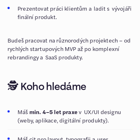
Prezentovat práci klientům a ladit s vývojáři
finální produkt.
Budeš pracovat na různorodých projektech – od
rychlých startupových MVP až po komplexní
rebrandingy a SaaS produkty.
🕵️ Koho hledáme
Máš
min. 4–5 let praxe
v UX/UI designu
(weby, aplikace, digitální produkty).
Máš cit pro layout, typografii a user