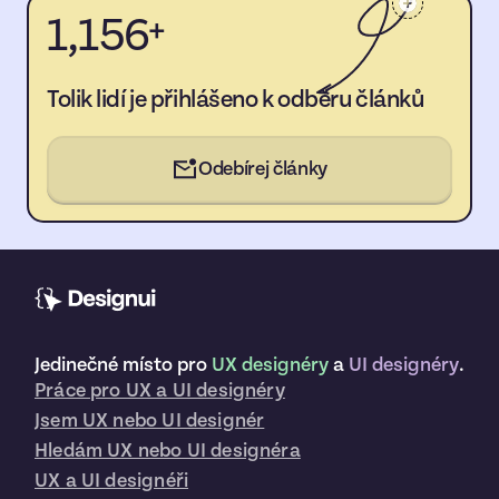
1,156
+
Tolik lidí je přihlášeno k odběru článků
Odebírej články
Jedinečné místo pro
UX designéry
a
UI designéry
.
Práce pro UX a UI designéry
Jsem UX nebo UI designér
Hledám UX nebo UI designéra
UX a UI designéři