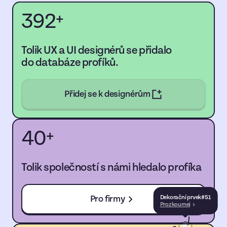
392
+
Tolik UX a UI designérů se přidalo
do databáze profíků.
Přidej se k designérům
40
+
Tolik společností s námi hledalo profíka
Pro firmy
Dekorační prvek
#
51
Prozkoumej