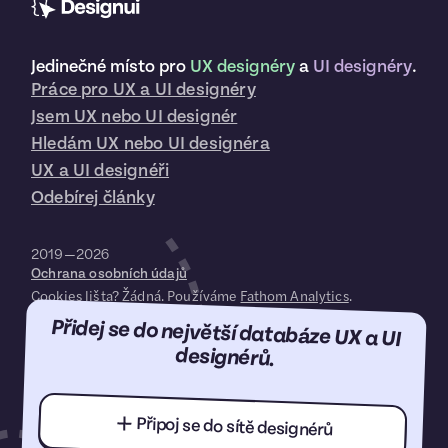
Jedinečné místo pro
UX designéry
a
UI designéry
.
Práce pro UX a UI designéry
Jsem UX nebo UI designér
Hledám UX nebo UI designéra
UX a UI designéři
Odebírej články
2019—2026
Ochrana osobních údajů
Cookies lišta? Žádná. Používáme
Fathom Analytics
.
Přidej se do největší databáze UX a UI
designérů.
Připoj se do sítě designérů