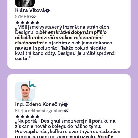
Klára Vítová
SYMBIO
„Měli jsme vystavený inzerát na stránkách
Designui a
během krátké doby nám přišlo
několik uchazečů s velice relevantními
zkušenostmi
a s jedním z nich jsme dokonce
navázali spolupráci. Takže pokud hledáte
kvalitní kandidáty, Designui je určitě správná
cesta.“
Ing. Zdeno Konečný
Krejta reklamní agentura
„Na portáli Designui sme zverejnili ponuku na
získanie nového kolegu do nášho týmu.
Prekvapilo nás, koľko relevantných uchádzačov
o prácu sa nám po zverejnení ozvalo.
Hneď v