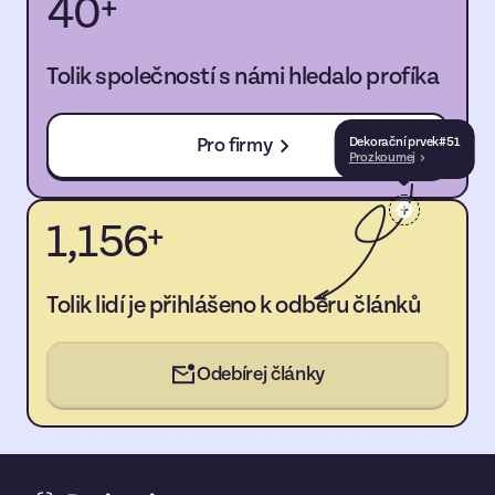
40
+
Tolik společností s námi hledalo profíka
Pro firmy
Dekorační prvek
#
51
Prozkoumej
1,156
+
Tolik lidí je přihlášeno k odběru článků
Odebírej články