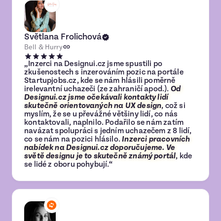
Světlana Frolichová
Bell & Hurry
„Inzerci na Designui.cz jsme spustili po
zkušenostech s inzerováním pozic na portále
Startupjobs.cz, kde se nám hlásili poměrně
irelevantní uchazeči (ze zahraničí apod.).
Od
Designui.cz jsme očekávali kontakty lidí
skutečně orientovaných na UX design
, což si
myslím, že se u převážné většiny lidí, co nás
kontaktovali, naplnilo. Podařilo se nám zatím
navázat spolupráci s jedním uchazečem z 8 lidí,
co se nám na pozici hlásilo.
Inzerci pracovních
nabídek na Designui.cz doporučujeme. Ve
světě designu je to skutečně známý portál
, kde
se lidé z oboru pohybují.“