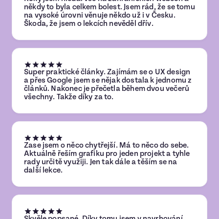
někdy to byla celkem bolest. Jsem rád, že se tomu
na vysoké úrovni věnuje někdo už i v Česku.
Škoda, že jsem o lekcích nevěděl dřív.
Super praktické články. Zajímám se o UX design
a přes Google jsem se nějak dostala k jednomu z
článků. Nakonec je přečetla během dvou večerů
všechny. Takže díky za to.
Zase jsem o něco chytřejší. Má to něco do sebe.
Aktuálně řeším grafiku pro jeden projekt a tyhle
rady určitě využiji. Jen tak dále a těším se na
další lekce.
Skvěle popsané. Díky tomu jsem v navrhování