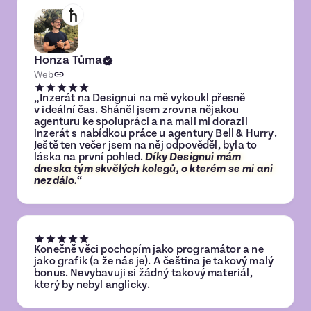
Honza Tůma
Web
„Inzerát na Designui na mě vykoukl přesně
v ideální čas. Sháněl jsem zrovna nějakou
agenturu ke spolupráci a na mail mi dorazil
inzerát s nabídkou práce u agentury Bell & Hurry.
Ještě ten večer jsem na něj odpověděl, byla to
láska na první pohled.
Díky Designui mám
dneska tým skvělých kolegů, o kterém se mi ani
nezdálo.
“
Konečně věci pochopím jako programátor a ne
jako grafik (a že nás je). A čeština je takový malý
bonus. Nevybavuji si žádný takový materiál,
který by nebyl anglicky.