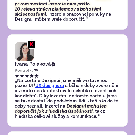
prvom mesiaci inzercie nám prišlo
10 relevantných záujemcov s bohatými
skúsenosťami
. Inzerciu pracovnej ponuky na
Designui môžem vrele doporučiť.“
Ivana Poláková
Kontrolka
„Na portálu Designui jsme měli vystavenou
pozici UI/
UX designera
a během doby zveřejnění
inzerátů nás kontaktovalo několik relevantních
kandidátů. Díky inzerátu na tomto portálu jsme
se také dostali do podvědomí lidí, kteří nás do té
doby neznali. Inzerci na
Designui mohu jen
doporučit jak z hlediska úspěšnosti
, tak z
hlediska celkové služby a komunikace.“