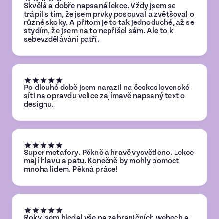
Skvělá a dobře napsaná lekce. Vždy jsem se
trápil s tím, že jsem prvky posouval a zvětšoval o
různé skoky. A přitom je to tak jednoduché, až se
stydím, že jsem na to nepřišel sám. Ale to k
sebevzdělávání patří.
Po dlouhé době jsem narazil na československé
síti na opravdu velice zajímavě napsaný text o
designu.
Super metafory. Pěkně a hravě vysvětleno. Lekce
mají hlavu a patu. Konečně by mohly pomoct
mnoha lidem. Pěkná práce!
Roky jsem hledal vše na zahraničních webech a