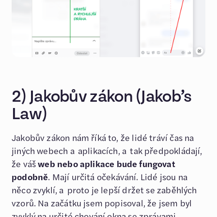
2) Jakobův zákon (Jakob’s
Law)
Jakobův zákon nám říká to, že lidé tráví čas na
jiných webech a aplikacích, a tak předpokládají,
že váš
web nebo aplikace bude fungovat
podobně
. Mají určitá očekávání. Lidé jsou na
něco zvyklí, a proto je lepší držet se zaběhlých
vzorů. Na začátku jsem popisoval, že jsem byl
zvyklý na určité chování okna se zprávami.