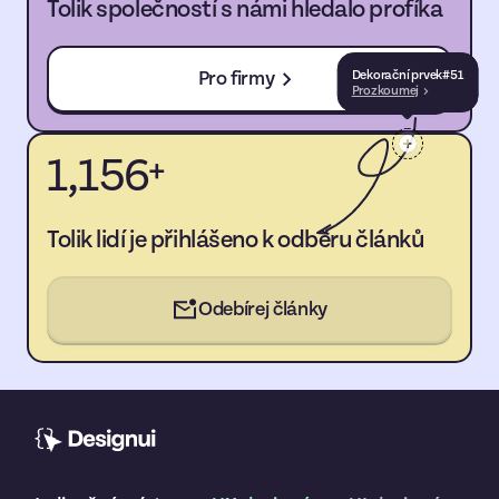
Tolik společností s námi hledalo profíka
Pro firmy
Dekorační prvek
#
51
Prozkoumej
1,156
+
Tolik lidí je přihlášeno k odběru článků
Odebírej články