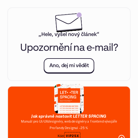
„Hele, vyšel nový článek“
Upozornění na e-mail?
Ano, dej mi vědět
Jak správně nastavit LETTER SPACING
Manuál pro UI/UXdesignéry, web designéry a frontend vývojáře
Pro fandy Designui -25 %
Kód:
VIP25X