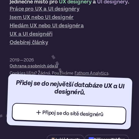
Jedinečné místo pro
UX designéry
a
UI designéry
.
Práce pro UX a UI designéry
Jsem UX nebo UI designér
Hledám UX nebo UI designéra
UX a UI designéři
Odebírej články
2019—2026
Ochrana osobních údajů
Cookies lišta? Žádná. Používáme
Fathom Analytics
.
Přidej se do největší databáze UX a UI
designérů.
Připoj se do sítě designérů