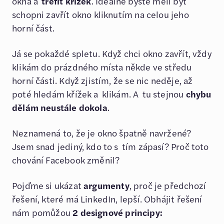
okna a
trefit křížek
. Ideálně byste měli být
schopni zavřít okno kliknutím na celou jeho
horní část.
Já se pokaždé spletu. Když chci okno zavřít, vždy
klikám do prázdného místa někde ve středu
horní části. Když zjistím, že se nic neděje, až
poté hledám křížek a klikám. A tu stejnou
chybu
dělám neustále dokola
.
Neznamená to, že je okno špatně navržené?
Jsem snad jediný, kdo to s tím zápasí? Proč toto
chování Facebook změnil?
Pojďme si ukázat
argumenty
, proč je předchozí
řešení, které má LinkedIn, lepší. Obhájit řešení
nám pomůžou
2 designové principy: