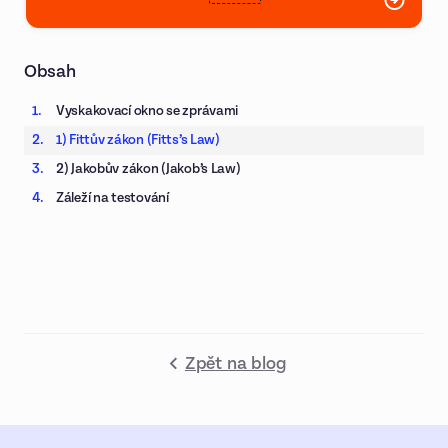
Obsah
Vyskakovací okno se zprávami
1) Fittův zákon (Fitts’s Law)
2) Jakobův zákon (Jakob’s Law)
Záleží na testování
Zpět na blog