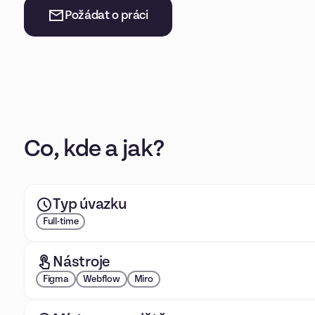
Požádat o práci
Co, kde a jak?
Typ úvazku
Full-time
Nástroje
Figma
Webflow
Miro