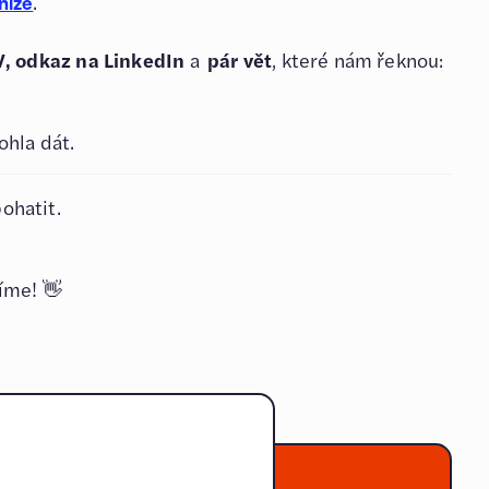
.
níže
V,
odkaz na LinkedIn
a
pár vět
, které nám řeknou:
ohla dát.
ohatit.
íme! 👋