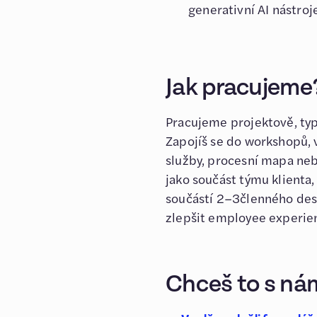
generativní AI nástroj
Jak pracujeme
Pracujeme projektově, typi
Zapojíš se do workshopů,
služby, procesní mapa ne
jako součást týmu klienta
součástí 2–3členného desi
zlepšit employee experie
Chceš to s nám