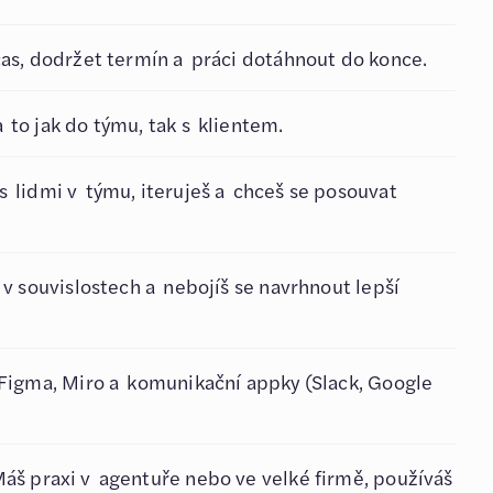
čas, dodržet termín a práci dotáhnout do konce.
 to jak do týmu, tak s klientem.
s lidmi v týmu, iteruješ a chceš se posouvat
 v souvislostech a nebojíš se navrhnout lepší
 Figma, Miro a komunikační appky (Slack, Google
Máš praxi v agentuře nebo ve velké firmě, používáš