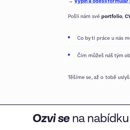
→
Vyplň a odešli formulář 
Pošli nám své
portfolio
,
C
Co by ti práce u nás m
Čím můžeš náš tým ob
Těšíme se, až o tobě uslyš
Ozvi se
na nabídku