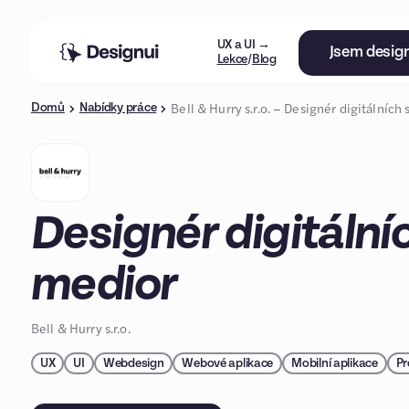
UX a UI →
Jsem desig
Lekce
/
Blog
Bell & Hurry s.r.o. – Designér digitálních
Domů
Nabídky práce
Designér digitálníc
medior
Bell & Hurry s.r.o.
UX
UI
Webdesign
Webové aplikace
Mobilní aplikace
Pr