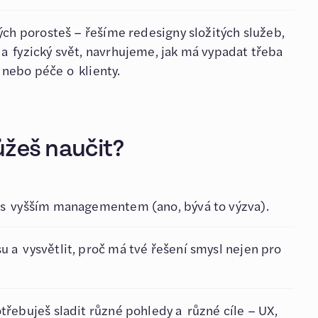
rých porosteš – řešíme redesigny složitých služeb,
 a fyzický svět, navrhujeme, jak má vypadat třeba
 nebo péče o klienty.
ůžeš naučit?
 s vyšším managementem (ano, bývá to výzva).
 a vysvětlit, proč má tvé řešení smysl nejen pro
třebuješ sladit různé pohledy a různé cíle – UX,