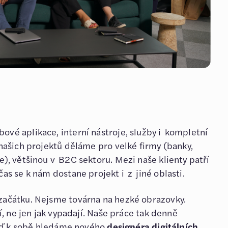
vé aplikace, interní nástroje, služby i kompletní
 našich projektů děláme pro velké firmy (banky,
e), většinou v B2C sektoru. Mezi naše klienty patří
as se k nám dostane projekt i z jiné oblasti.
začátku. Nejsme továrna na hezké obrazovky.
jí, ne jen jak vypadají. Naše práce tak denně
 teď k sobě hledáme nového
designéra digitálních