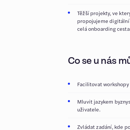
Těžší projekty, ve kte
propojujeme digitální
celá onboarding cesta
Co se u nás m
Facilitovat workshopy
Mluvit jazykem byznysu
uživatele.
Zvládat zadání, kde po