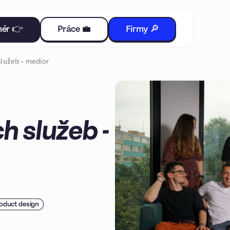
nér 👉
Práce 💼
Firmy 🔎
 služeb - medior
h služeb -
oduct design