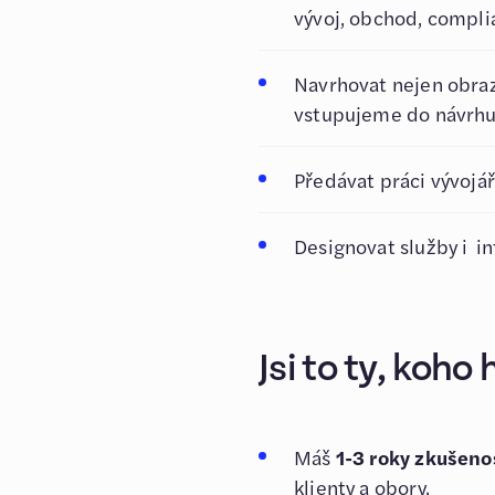
vývoj, obchod, compl
Navrhovat nejen obrazo
vstupujeme do návrhu 
Předávat práci vývojář
Designovat služby i in
Jsi to ty, koh
Máš
1-3 roky zkušeno
klienty a obory.