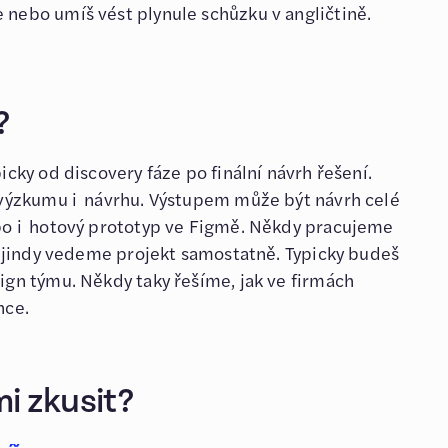
e nebo umíš vést plynule schůzku v angličtině.
?
cky od discovery fáze po finální návrh řešení.
 výzkumu i návrhu. Výstupem může být návrh celé
bo i hotový prototyp ve Figmě. Někdy pracujeme
, jindy vedeme projekt samostatně. Typicky budeš
gn týmu. Někdy taky řešíme, jak ve firmách
nce.
i zkusit?