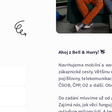
Ahoj z Bell & Hurry! 👋
Navrhujeme mobilní a webo
zákaznické cesty. Většinu
pojišťovny, telekomunikac
ČSOB, ČPP, O2 a další. Obč
Do zadání mluvíme už od 
Zajímá nás, jak věci fungu
ovlivňuje miliony lidí. A