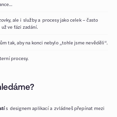
iance…
vky, ale i služby a procesy jako celek – často
už ve fázi zadání.
ům tak, aby na konci nebylo „tohle jsme nevěděli“.
terní procesy.
o hledáme?
stí
s designem aplikací a zvládneš přepínat mezi